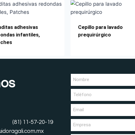
ditas adhesivas
Cepillo para lavado
ondas infantiles,
prequirúrgico
tches
nos
(81) 11-57-20-19
uidoragali.com.mx