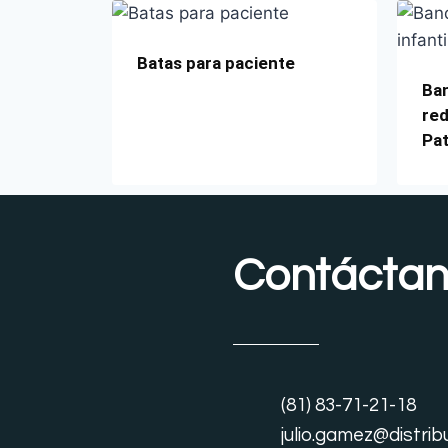
Batas para paciente
Ban
red
Pa
Contácta
(81) 83-71-21-18
julio.gamez@distrib