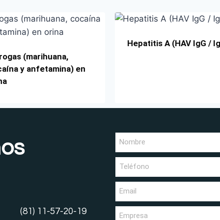
Hepatitis A (HAV IgG / I
rogas (marihuana,
aína y anfetamina) en
na
nos
(81) 11-57-20-19