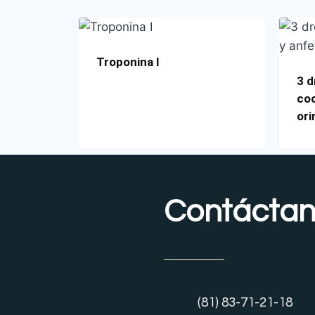
Troponina I
3 d
coc
ori
Contácta
(81) 83-71-21-18