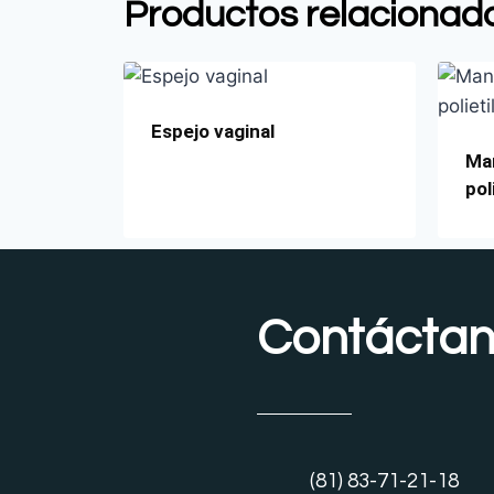
Productos relacionad
Espejo vaginal
Man
pol
Contácta
(81) 83-71-21-18